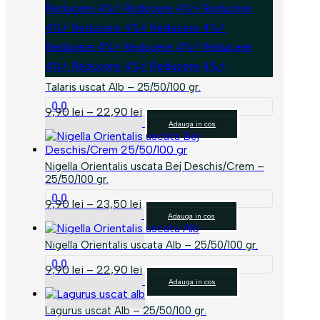
Reducere 4%⚡ Reducere 4%⚡ Reducere
4%⚡ Reducere 4%⚡ Reducere 4%⚡
Reducere 4%⚡ Reducere 4%⚡ Reducere
4%⚡ Reducere 4%⚡ Reducere 4%⚡
Talaris uscat Alb – 25/50/100 gr.
0.0
Interval
9,90
lei
–
22,90
lei
Acest
de
Adauga in cos
produs
prețuri:
are
9,90 lei
mai
până
Nigella Orientalis uscata Bej Deschis/Crem –
multe
la
25/50/100 gr.
variații.
22,90 lei
0.0
Interval
Opțiunile
9,90
lei
–
23,50
lei
Acest
de
pot
Adauga in cos
produs
prețuri:
fi
are
9,90 lei
alese
Nigella Orientalis uscata Alb – 25/50/100 gr.
mai
până
în
0.0
multe
Interval
9,90
lei
–
22,90
lei
la
pagina
Acest
variații.
de
Adauga in cos
23,50 lei
produsului.
produs
Opțiunile
prețuri:
are
pot
9,90 lei
Lagurus uscat Alb – 25/50/100 gr.