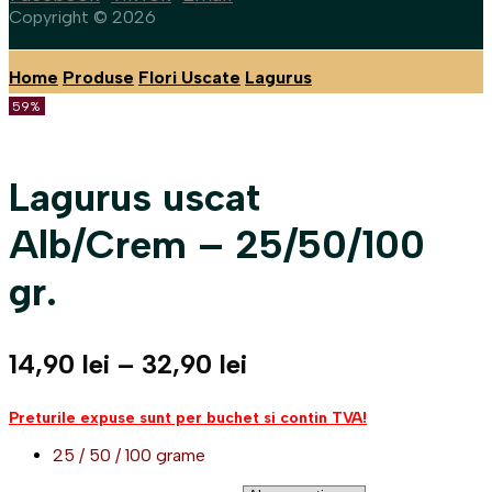
Copyright © 2026
Home
Produse
Flori Uscate
Lagurus
59%
Lagurus uscat
Alb/Crem – 25/50/100
gr.
Interval
14,90
lei
–
32,90
lei
de
Preturile expuse sunt per buchet si contin TVA!
prețuri:
14,90 lei
25 / 50 / 100 grame
până