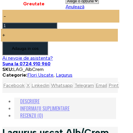
Greutate
Anulează
la
32,90 lei
-
Cantitate
Lagurus
+
uscat
Alb/Crem
-
Adauga in cos
25/50/100
Ai nevoie de asistenta?
gr.
Suna la 0724 910 960
SKU:
LAG_AlbCrem
Categorie:
Flori Uscate
,
Lagurus
Facebook
X
Linkedin
Whatsapp
Telegram
Email
Print
DESCRIERE
INFORMAȚII SUPLIMENTARE
RECENZII (0)
Lagurus uscat Alb/Crem