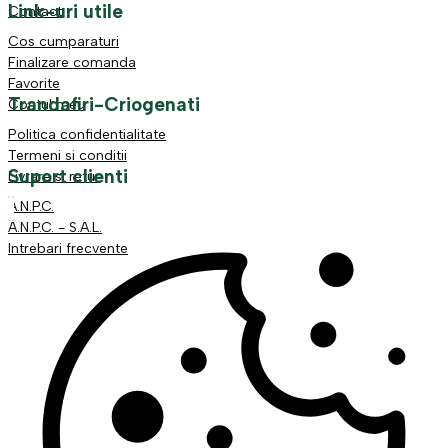
Link-uri utile
Contact
Cos cumparaturi
Finalizare comanda
Favorite
Trandafiri-Criogenati
Contul meu
Politica confidentialitate
Termeni si conditii
Suport clienti
Livrare si retur
A.N.P.C.
A.N.P.C. - S.A.L.
Intrebari frecvente