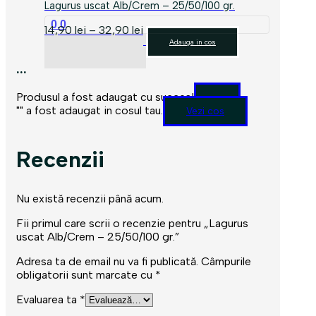
Lagurus uscat Alb/Crem – 25/50/100 gr.
0.0
Interval
14,90
lei
–
32,90
lei
Acest
de
Adauga in cos
produs
prețuri:
are
...
14,90 lei
mai
până
multe
la
Produsul a fost adaugat cu succes!
variații.
32,90 lei
"
" a fost adaugat in cosul tau.
Vezi cos
Opțiunile
pot
fi
Recenzii
alese
în
pagina
Nu există recenzii până acum.
produsului.
Fii primul care scrii o recenzie pentru „Lagurus
uscat Alb/Crem – 25/50/100 gr.”
Adresa ta de email nu va fi publicată.
Câmpurile
obligatorii sunt marcate cu
*
Evaluarea ta
*