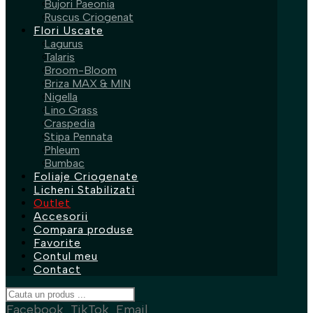
Bujori Paeonia
Ruscus Criogenat
Flori Uscate
Lagurus
Talaris
Broom-Bloom
Briza MAX & MIN
Nigella
Lino Grass
Craspedia
Stipa Pennata
Phleum
Bumbac
Foliaje Criogenate
Licheni Stabilizati
Outlet
Accesorii
Compara produse
Favorite
Contul meu
Contact
Facebook
TikTok
Email