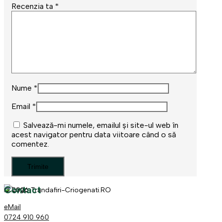
Recenzia ta
*
Nume
*
Email
*
Salvează-mi numele, emailul și site-ul web în
acest navigator pentru data viitoare când o să
comentez.
Contact
© 2026 Trandafiri-Criogenati.RO
eMail
0724 910 960