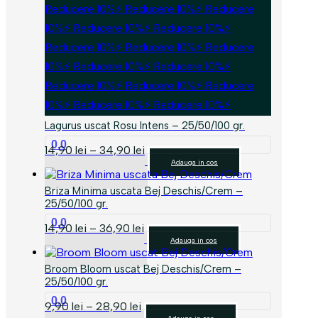
Reducere 10%⚡ Reducere 10%⚡ Reducere
10%⚡ Reducere 10%⚡ Reducere 10%⚡
Reducere 10%⚡ Reducere 10%⚡ Reducere
10%⚡ Reducere 10%⚡ Reducere 10%⚡
Reducere 10%⚡ Reducere 10%⚡ Reducere
10%⚡ Reducere 10%⚡ Reducere 10%⚡
Lagurus uscat Rosu Intens – 25/50/100 gr.
0.0
Interval
14,90
lei
–
34,90
lei
Acest
de
Adauga in cos
produs
prețuri:
are
14,90 lei
Briza Minima uscata Bej Deschis/Crem –
mai
până
25/50/100 gr.
multe
la
0.0
Interval
variații.
14,90
lei
–
36,90
lei
34,90 lei
Acest
de
Opțiunile
Adauga in cos
produs
prețuri:
pot
are
14,90 lei
fi
Broom Bloom uscat Bej Deschis/Crem –
mai
până
alese
25/50/100 gr.
multe
la
în
0.0
Interval
variații.
9,90
lei
–
28,90
lei
36,90 lei
pagina
Acest