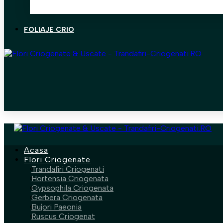
FOLIAJE CRIO
Acasa
Flori Criogenate
Trandafiri Criogenati
Hortensia Criogenata
Gypsophila Criogenata
Gerbera Criogenata
Bujori Paeonia
Ruscus Criogenat