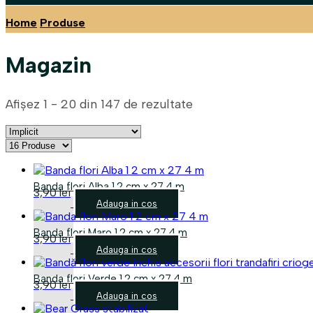
Home
Produse
Magazin
Afișez 1 - 20 din 147 de rezultate
Banda flori Alba 1.2 cm x 27.4 m
3,90
lei
Adauga in cos
Banda flori Maro 1.2 cm x 27.4 m
3,90
lei
Adauga in cos
Banda flori Verde 1.2 cm x 27.4 m
3,90
lei
Adauga in cos