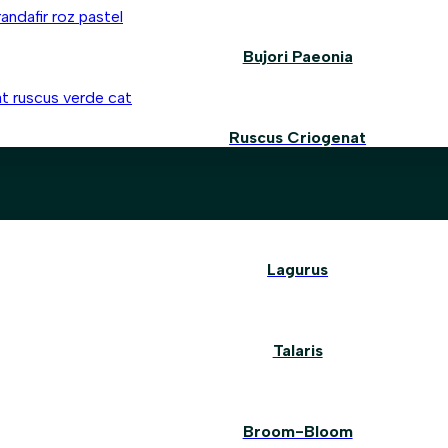
Bujori Paeonia
Ruscus Criogenat
Lagurus
Talaris
Broom-Bloom