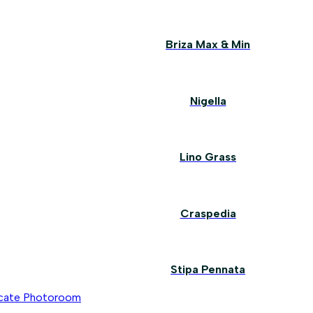
Briza Max & Min
Nigella
Lino Grass
Craspedia
Stipa Pennata