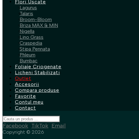
Flori Uscate
Lagurus
Talaris
Broom-Bloom
Briza MAX & MIN
Nigella
Lino Grass
Craspedia
Stipa Pennata
Phleum
Bumbac
Foliaje Criogenate
Licheni Stabilizati
Outlet
Accesorii
Compara produse
Favorite
Contul meu
Contact
Facebook
TikTok
Email
Copyright © 2026