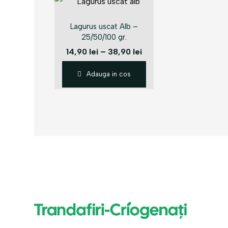
Lagurus uscat Alb –
25/50/100 gr.
14,90
lei
–
38,90
lei
Adauga in cos