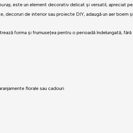
puraș
, este un element decorativ delicat și versatil, apreciat p
te, decoruri de
interior
sau proiecte DIY, adaugă un aer boem și 
strează forma și
frumusețea
pentru o perioadă îndelungată, fără 
aranjamente florale sau cadouri