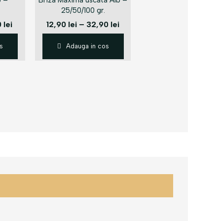
b –
Briza Maxima uscata Alb –
25/50/100 gr.
0
lei
12,90
lei
–
32,90
lei
s
Adauga in cos