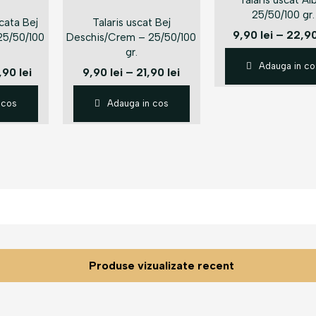
Talaris uscat Al
25/50/100 gr.
cata Bej
Talaris uscat Bej
9,90
lei
–
22,9
25/50/100
Deschis/Crem – 25/50/100
gr.
Adauga in co
,90
lei
9,90
lei
–
21,90
lei
 cos
Adauga in cos
Produse vizualizate recent