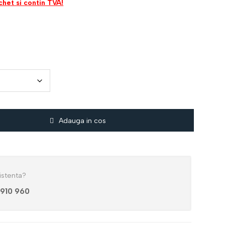
chet si contin TVA!
Adauga in cos
istenta?
 910 960