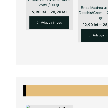
Broom Bloom uscat Alb –
25/50/100 gr.
Briza Maxima us
9,90
lei
–
28,90
lei
Deschis/Crem – 
gr.
Adauga in cos
12,90
lei
–
28
Adauga in