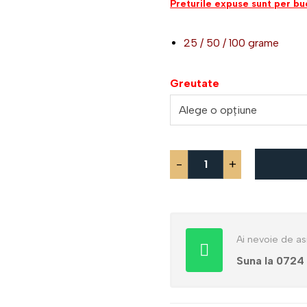
Preturile expuse sunt per bu
25 / 50 / 100 grame
Greutate
-
+
Ai nevoie de as
Suna la 0724