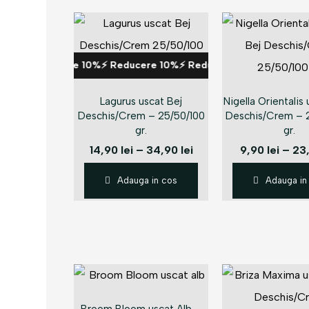
%⚡ Reducere 10%⚡ Reducere 10%⚡ Reducere 10%⚡ Reducere 10
Lagurus uscat Bej
Nigella Orientalis
Deschis/Crem – 25/50/100
Deschis/Crem – 
gr.
gr.
14,90
lei
–
34,90
lei
9,90
lei
–
23
Adauga in cos
Adauga in
Reducere 4%⚡