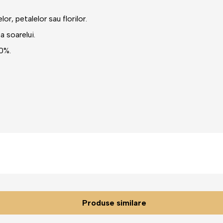
or, petalelor sau florilor.
a soarelui.
70%.
Produse similare