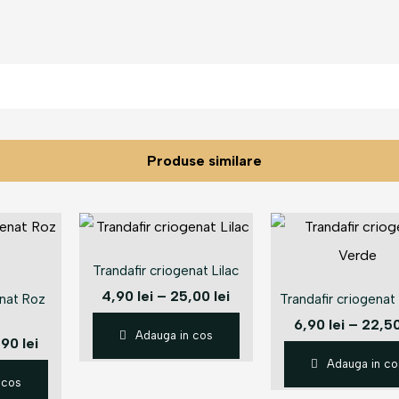
Produse similare
Trandafir criogenat Lilac
4,90
lei
–
25,00
lei
enat Roz
Trandafir criogenat
6,90
lei
–
22,5
Adauga in cos
,90
lei
Adauga in co
 cos