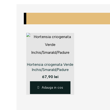
Hortensia criogenata Verde
Inchis/Smarald/Padure
67,90
lei
Adauga in cos