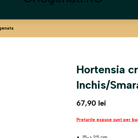
genata
Hortensia c
Inchis/Smar
67,90
lei
Preturile expuse sunt per bu
15-> 25 cm