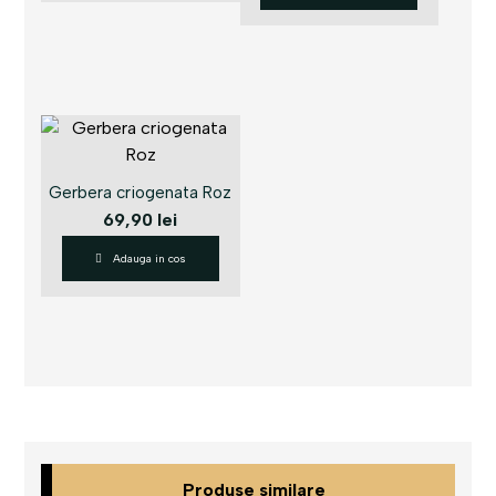
Gerbera criogenata Roz
69,90
lei
Adauga in cos
Produse similare