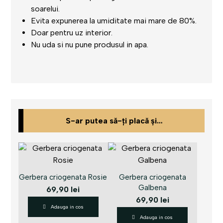
soarelui.
Evita expunerea la umiditate mai mare de 80%.
Doar pentru uz interior.
Nu uda si nu pune produsul in apa.
S-ar putea să-ți placă și…
Gerbera criogenata Rosie
Gerbera criogenata
Galbena
69,90
lei
69,90
lei
Adauga in cos
Adauga in cos