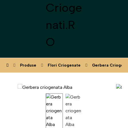
Produse
Flori Criogenate
Gerbera Criogena