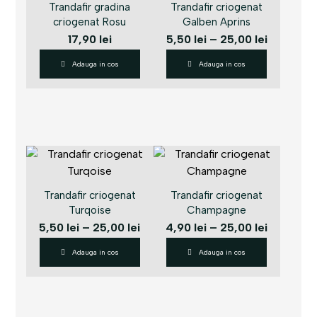
Trandafir gradina
Trandafir criogenat
criogenat Rosu
Galben Aprins
17,90
lei
5,50
lei
–
25,00
lei
Adauga in cos
Adauga in cos
Trandafir criogenat
Trandafir criogenat
Turqoise
Champagne
5,50
lei
–
25,00
lei
4,90
lei
–
25,00
lei
Adauga in cos
Adauga in cos