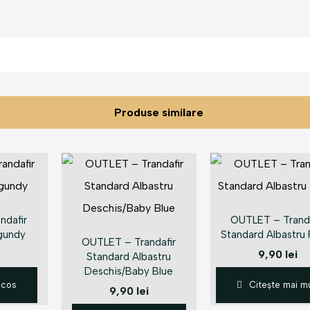
Produse similare
ndafir
OUTLET – Tranda
gundy
Standard Albastru 
OUTLET – Trandafir
9,90
lei
Standard Albastru
Deschis/Baby Blue
 cos
Citește mai mu
9,90
lei