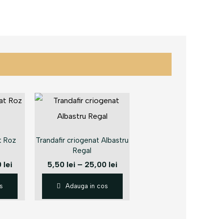
t Roz
Trandafir criogenat Albastru
Regal
0
lei
5,50
lei
–
25,00
lei
s
Adauga in cos