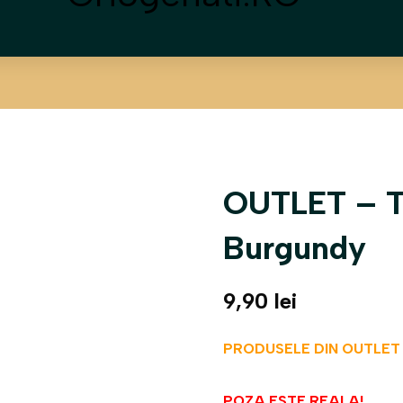
OUTLET – Tr
Burgundy
9,90
lei
PRODUSELE DIN OUTLET
POZA ESTE REALA!