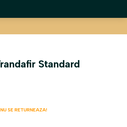
andafir Standard
 NU SE RETURNEAZA!