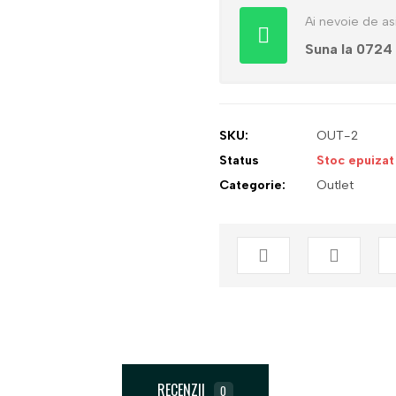
Ai nevoie de as
Suna la 0724
SKU:
OUT-2
Status
Stoc epuizat
Categorie:
Outlet
RECENZII
0