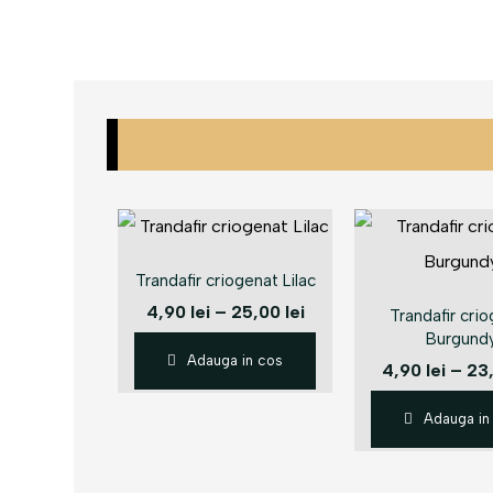
Trandafir criogenat Lilac
4,90
lei
–
25,00
lei
Trandafir cri
Burgund
Adauga in cos
4,90
lei
–
23
Adauga in