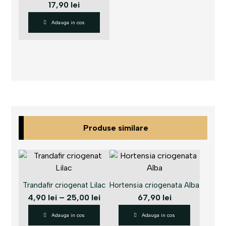
17,90
lei
Adauga in cos
Produse similare
Trandafir criogenat Lilac
Hortensia criogenata Alba
4,90
lei
–
25,00
lei
67,90
lei
Adauga in cos
Adauga in cos