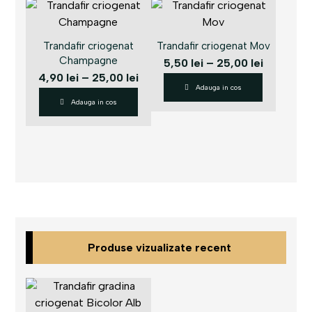
Trandafir criogenat
Trandafir criogenat Mov
Champagne
5,50
lei
–
25,00
lei
4,90
lei
–
25,00
lei
Adauga in cos
Adauga in cos
Produse vizualizate recent