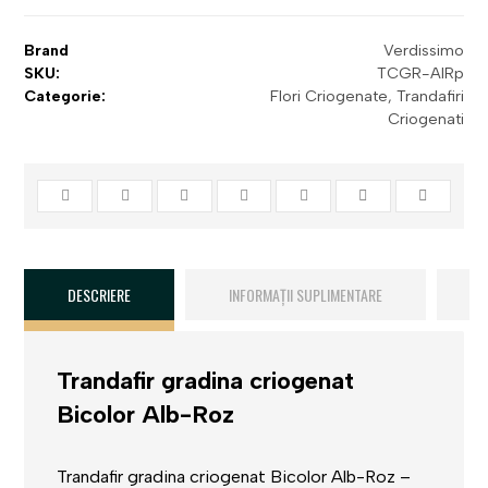
Brand
Verdissimo
SKU:
TCGR-AlRp
Categorie:
Flori Criogenate
,
Trandafiri
Criogenati
DESCRIERE
INFORMAȚII SUPLIMENTARE
R
Trandafir gradina criogenat
Bicolor Alb-Roz
Trandafir gradina criogenat Bicolor Alb-Roz –