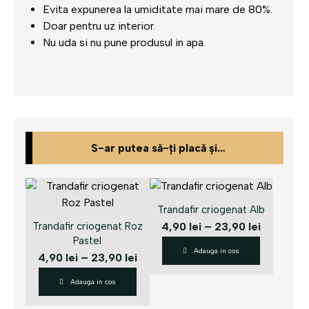
Evita expunerea la umiditate mai mare de 80%.
Doar pentru uz interior.
Nu uda si nu pune produsul in apa.
S-ar putea să-ți placă și…
Trandafir criogenat Alb
4,90
lei
–
23,90
lei
Trandafir criogenat Roz
Pastel
Adauga in cos
4,90
lei
–
23,90
lei
Adauga in cos