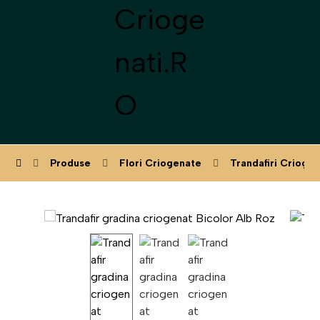
Produse
Flori Criogenate
Trandafiri Criogen